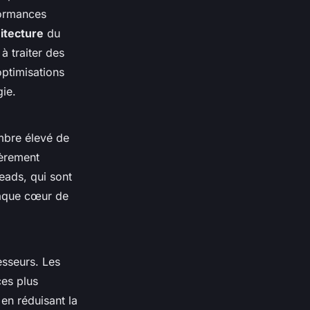
formances
itecture
du
à traiter des
optimisations
ie.
mbre élevé de
ièrement
eads, qui sont
haque cœur de
cesseurs. Les
ces plus
en réduisant la