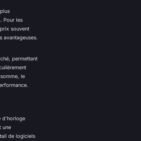
plus
. Pour les
prix souvent
s avantageuses.
rché, permettant
iculièrement
n somme, le
performance.
e d'horloge
t une
ail de logiciels