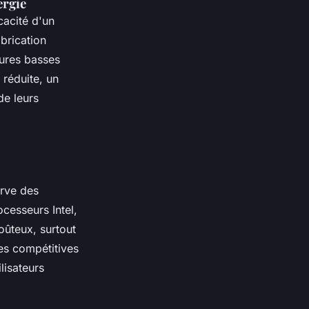
ergie
cacité d'un
brication
ures basses
réduite, un
de leurs
erve des
cesseurs Intel,
oûteux, surtout
s compétitives
ilisateurs