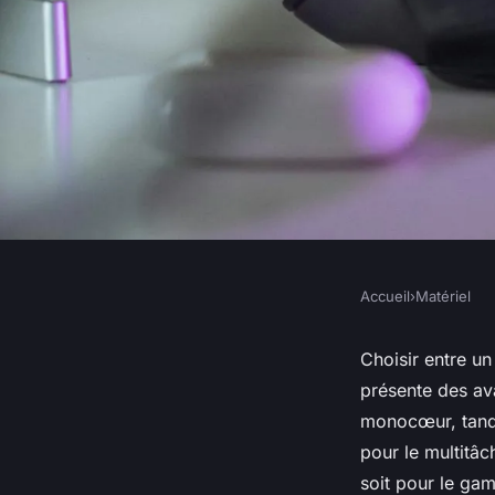
Accueil
›
Matériel
MATÉRIEL
Comparaison entre 
Choisir entre u
présente des av
et AMD
monocœur, tandi
pour le multitâc
soit pour le gam
Lucie
•
9 octobre 2024
•
9 min de lecture