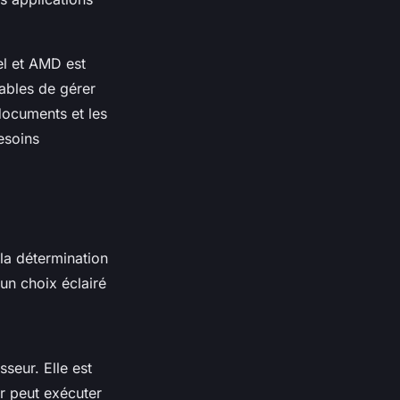
el et AMD est
ables de gérer
 documents et les
esoins
la détermination
un choix éclairé
seur. Elle est
r peut exécuter