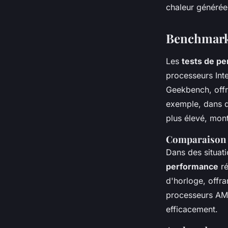
chaleur générée
Benchmarks 
Les
tests de p
processeurs Int
Geekbench, offr
exemple, dans d
plus élevé, mont
Comparaison d
Dans des situat
performance
ré
d'horloge, offra
processeurs AMD,
efficacement.