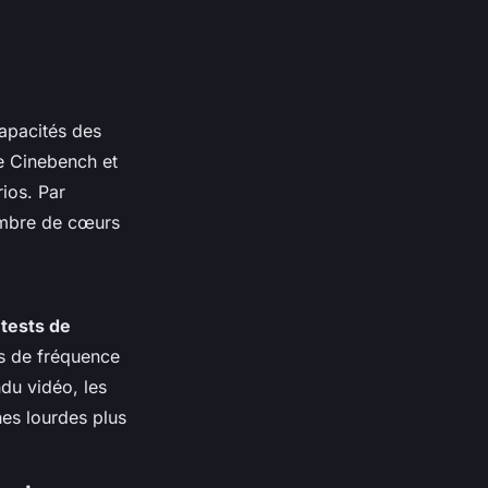
capacités des
ue Cinebench et
ios. Par
ombre de cœurs
s
tests de
es de fréquence
ndu vidéo, les
hes lourdes plus