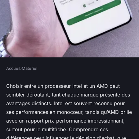
Accueil
›
Matériel
MATÉRIEL
Comparaison entre
Choisir entre un processeur Intel et un AMD peut
sembler déroutant, tant chaque marque présente des
processeurs Intel et AMD
avantages distincts. Intel est souvent reconnu pour
ses performances en monocœur, tandis qu’AMD brille
Lucie
•
9 octobre 2024
•
9 min de lecture
avec un rapport prix-performance impressionnant,
surtout pour le multitâche. Comprendre ces
différences peut influencer la décision d'achat, que