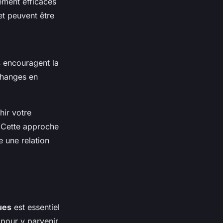
ement efficaces
 et peuvent être
s
encouragent la
changes en
hir votre
. Cette approche
e une relation
ues
est essentiel
 pour y parvenir