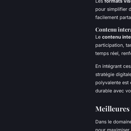
Les
formats vis
pour simplifier
facilement part
Contenu inter
Le
contenu inte
participation, t
temps réel, renf
En intégrant ce
stratégie digita
polyvalente est 
durable avec vos
Meilleures
Dans le domain
pour maximiser l