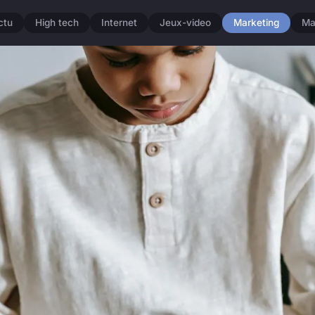
ctu
High tech
Internet
Jeux-video
Marketing
Ma