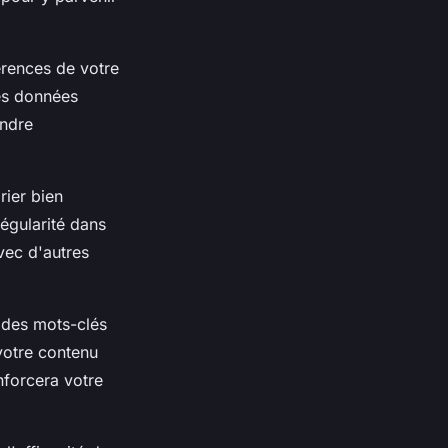
érences de votre
es données
ndre
rier bien
régularité dans
vec d'autres
z des mots-clés
 votre contenu
nforcera votre