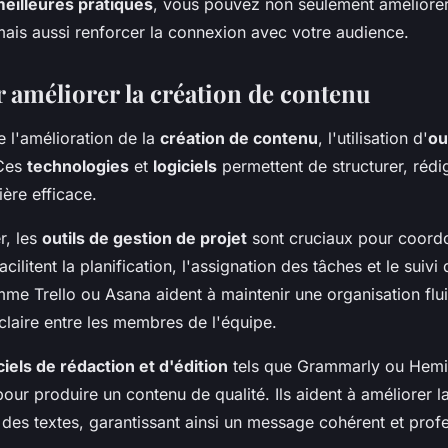
eilleures pratiques
, vous pouvez non seulement améliorer 
mais aussi renforcer la connexion avec votre audience.
r améliorer la création de contenu
 l'amélioration de la
création de contenu
, l'utilisation d'
ou
 Ces
technologies
et
logiciels
permettent de structurer, rédig
ère efficace.
, les
outils de gestion de projet
sont cruciaux pour coordo
facilitent la planification, l'assignation des tâches et le suivi
me Trello ou Asana aident à maintenir une organisation flu
laire entre les membres de l'équipe.
ciels de rédaction et d'édition
tels que Grammarly ou Hem
our produire un contenu de qualité. Ils aident à améliorer l
té des textes, garantissant ainsi un message cohérent et prof