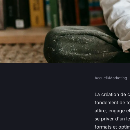
Accueil
›
Marketing
MARKETING
Création de contenu :
La création de c
fondement de tou
stratégie digitale
attire, engage e
se priver d'un 
formats et optim
Lucie
•
9 octobre 2024
•
8 min de lecture