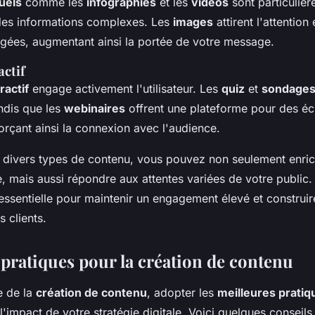
uels
comme les
infographies
et les
vidéos
sont particulièr
 des informations complexes. Les
images
attirent l'attention
agées, augmentant ainsi la portée de votre message.
actif
ractif
engage activement l'utilisateur. Les
quiz
et
sondage
andis que les
webinaires
offrent une plateforme pour des é
orçant ainsi la connexion avec l'audience.
s divers types de contenu, vous pouvez non seulement enric
le, mais aussi répondre aux attentes variées de votre public
essentielle pour maintenir un engagement élevé et construir
 clients.
 pratiques pour la création de contenu
e de la
création de contenu
, adopter les
meilleures pratiq
'impact de votre stratégie digitale. Voici quelques conseils