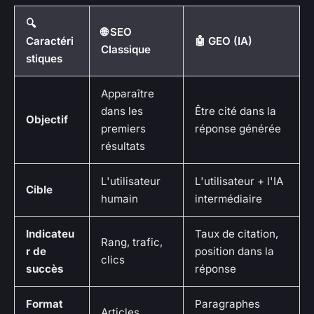
🔍
🌐 SEO
Caractéri
🤖 GEO (IA)
Classique
stiques
Apparaître
dans les
Être cité dans la
Objectif
premiers
réponse générée
résultats
L'utilisateur
L'utilisateur + l'IA
Cible
humain
intermédiaire
Indicateu
Taux de citation,
Rang, trafic,
r de
position dans la
clics
succès
réponse
Format
Paragraphes
Articles