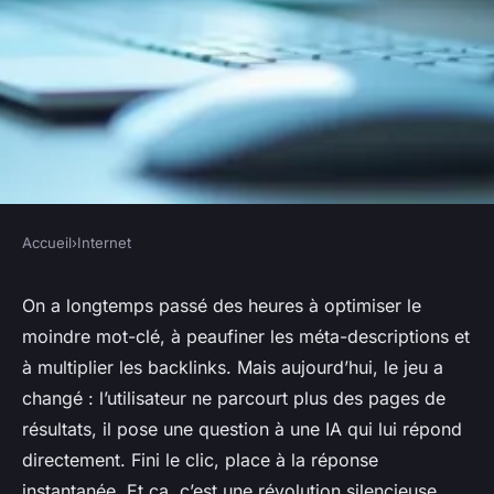
Accueil
›
Internet
INTERNET
Comment maîtriser le
On a longtemps passé des heures à optimiser le
moindre mot-clé, à peaufiner les méta-descriptions et
generative engine
à multiplier les backlinks. Mais aujourd’hui, le jeu a
optimization pour augmenter
changé : l’utilisateur ne parcourt plus des pages de
votre visibilité
résultats, il pose une question à une IA qui lui répond
directement. Fini le clic, place à la réponse
Franceline
•
06/06/2026 09:24
•
9 min de lecture
instantanée. Et ça, c’est une révolution silencieuse